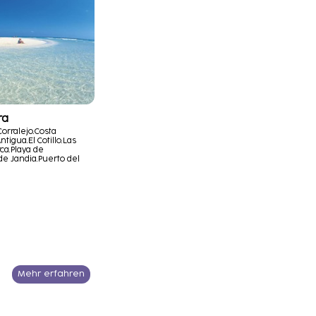
ra
Corralejo.
Costa
ntigua.
El Cotillo.
Las
ca.
Playa de
de Jandia.
Puerto del
Mehr erfahren