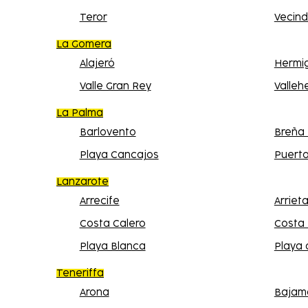
Teror
Vecind
La Gomera
Alajeró
Hermi
Valle Gran Rey
Valle
La Palma
Barlovento
Breña 
Playa Cancajos
Puert
Lanzarote
Arrecife
Arriet
Costa Calero
Costa
Playa Blanca
Playa 
Teneriffa
Arona
Bajam