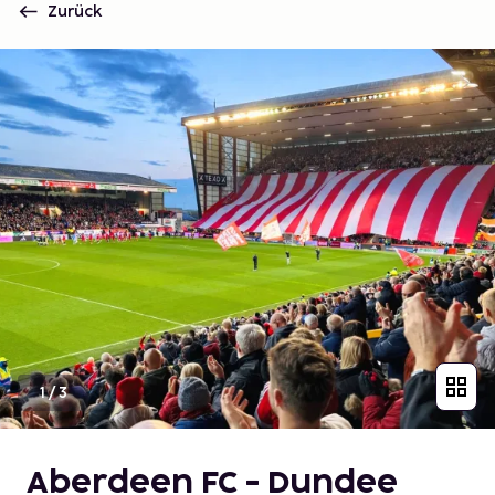
Zurück
1
/
3
Aberdeen FC - Dundee