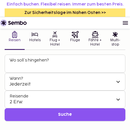
Einfach buchen. Flexibel reisen. Immer zum besten Preis.
Zur Sicherheitslage im Nahen Osten >>
Reisen
Hotels
Flug +
Flüge
Fähre +
Multi-
Hotel
Hotel
stop
Wo soll’s hingehen?
Wann?
Jederzeit
Reisende
2 Erw.
Suche