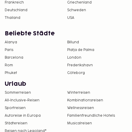
Frankreich
Griechenland
Deutschland
Schweden
Thailand
USA
Beliebte Städte
Alanya
Billund
Paris
Platja de Palma
Barcelona
London
Rom
Frederikshavn
Phuket
Göteborg
Urlaub
Sommerreisen
Winterreisen
All-Inclusive-Reisen
Kombinationsreisen
Sportreisen
Wellnessreisen
Autoreise in Europa
Familienfreundliche Hotels
Städtereisen
Musicalreisen
Reisen nach Legoland®