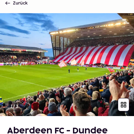
Zurück
1
/
3
Aberdeen FC - Dundee