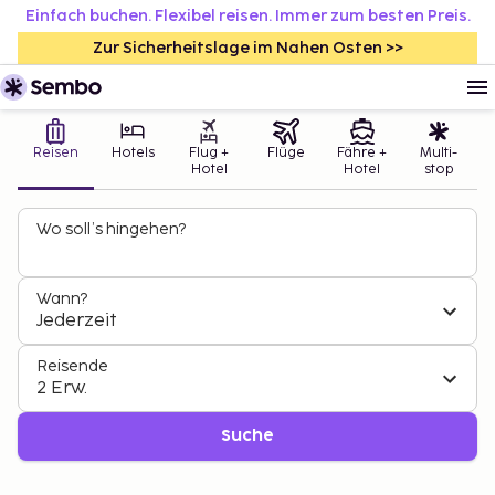
Einfach buchen. Flexibel reisen. Immer zum besten Preis.
Zur Sicherheitslage im Nahen Osten >>
Reisen
Hotels
Flug +
Flüge
Fähre +
Multi-
Hotel
Hotel
stop
Wo soll’s hingehen?
Wann?
Jederzeit
Reisende
2 Erw.
Suche