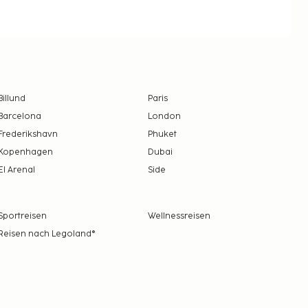
Billund
Paris
Barcelona
London
Frederikshavn
Phuket
Kopenhagen
Dubai
El Arenal
Side
Sportreisen
Wellnessreisen
Reisen nach Legoland®