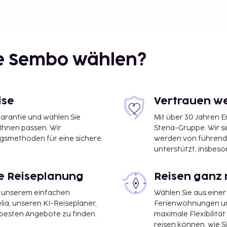
ie Sembo wählen?
ise
Vertrauen we
garantie und wählen Sie
Mit über 30 Jahren 
 Ihnen passen. Wir
Stena-Gruppe. Wir s
ngsmethoden für eine sichere
werden von führend
unterstützt, insbeso
le Reiseplanung
Reisen ganz 
it unserem einfachen
Wählen Sie aus einer
ia, unseren KI-Reiseplaner,
Ferienwohnungen und
 besten Angebote zu finden.
maximale Flexibilitä
reisen können, wie S