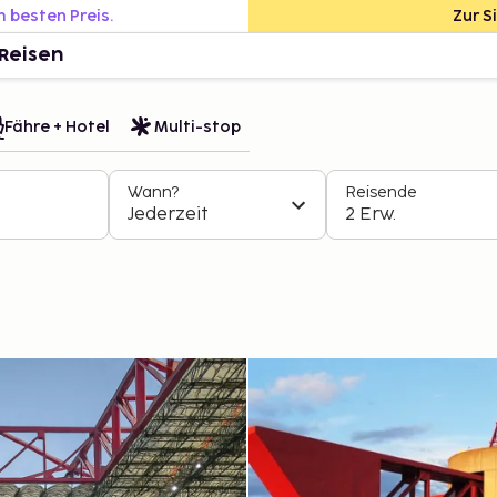
m besten Preis.
Zur S
Reisen
Fähre + Hotel
Multi-stop
Wann?
Reisende
Jederzeit
2 Erw.