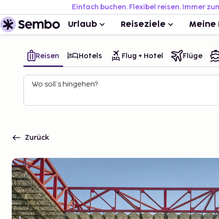
Einfach buchen. Flexibel reisen. Immer zu
Urlaub
Reiseziele
Meine 
Reisen
Hotels
Flug + Hotel
Flüge
Wo soll’s hingehen?
Zurück