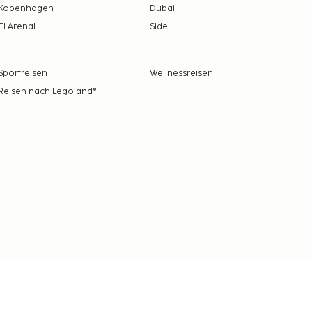
Kopenhagen
Dubai
El Arenal
Side
Sportreisen
Wellnessreisen
Reisen nach Legoland®