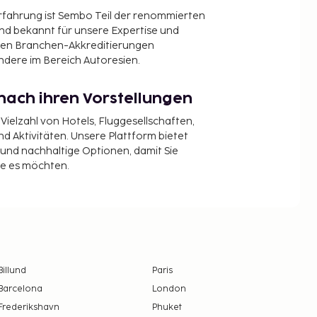
Erfahrung ist Sembo Teil der renommierten
ind bekannt für unsere Expertise und
en Branchen-Akkreditierungen
ndere im Bereich Autoresien.
nach ihren Vorstellungen
 Vielzahl von Hotels, Fluggesellschaften,
 Aktivitäten. Unsere Plattform bietet
t und nachhaltige Optionen, damit Sie
ie es möchten.
Billund
Paris
Barcelona
London
Frederikshavn
Phuket