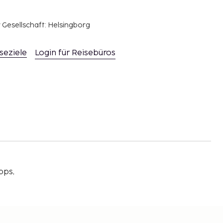
r Gesellschaft: Helsingborg
seziele
Login für Reisebüros
pps,