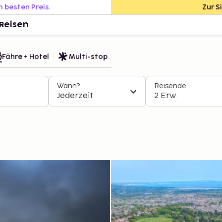
m besten Preis.
Zur S
Reisen
Fähre + Hotel
Multi-stop
Wann?
Reisende
Jederzeit
2 Erw.