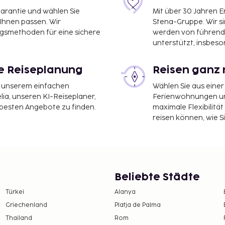
garantie und wählen Sie
Mit über 30 Jahren 
 Ihnen passen. Wir
Stena-Gruppe. Wir s
ngsmethoden für eine sichere
werden von führend
unterstützt, insbeso
le Reiseplanung
Reisen ganz 
it unserem einfachen
Wählen Sie aus einer
ia, unseren KI-Reiseplaner,
Ferienwohnungen und
 besten Angebote zu finden.
maximale Flexibilitä
reisen können, wie S
Beliebte Städte
Türkei
Alanya
Griechenland
Platja de Palma
Thailand
Rom