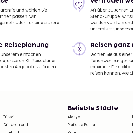
ise
Vertrauen we
garantie und wählen Sie
Mit über 30 Jahren 
 Ihnen passen. Wir
Stena-Gruppe. Wir s
ngsmethoden für eine sichere
werden von führend
unterstützt, insbeso
le Reiseplanung
Reisen ganz 
it unserem einfachen
Wählen Sie aus einer
ia, unseren KI-Reiseplaner,
Ferienwohnungen und
 besten Angebote zu finden.
maximale Flexibilitä
reisen können, wie S
Beliebte Städte
Türkei
Alanya
Griechenland
Platja de Palma
Thailand
Rom