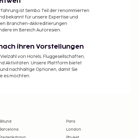
ltweit
Erfahrung ist Sembo Teil der renommierten
ind bekannt für unsere Expertise und
en Branchen-Akkreditierungen
ndere im Bereich Autoresien.
nach ihren Vorstellungen
 Vielzahl von Hotels, Fluggesellschaften,
 Aktivitäten. Unsere Plattform bietet
t und nachhaltige Optionen, damit Sie
ie es möchten.
Billund
Paris
Barcelona
London
Frederikshavn
Phuket