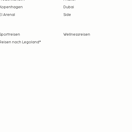
Kopenhagen
Dubai
El Arenal
Side
Sportreisen
Wellnessreisen
Reisen nach Legoland®