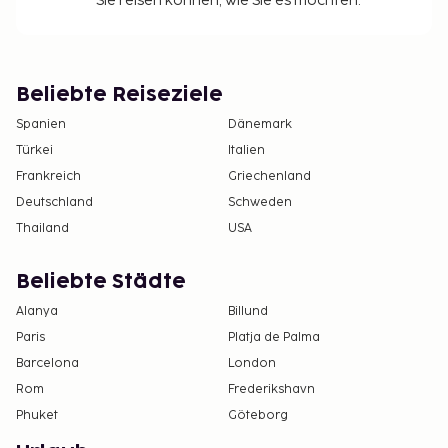
Sie reisen können, wie Sie es möchten.
Beliebte Reiseziele
Spanien
Dänemark
Türkei
Italien
Frankreich
Griechenland
Deutschland
Schweden
Thailand
USA
Beliebte Städte
Alanya
Billund
Paris
Platja de Palma
Barcelona
London
Rom
Frederikshavn
Phuket
Göteborg