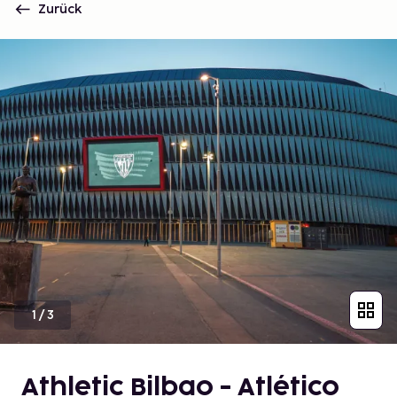
Zurück
1
/
3
Athletic Bilbao - Atlético