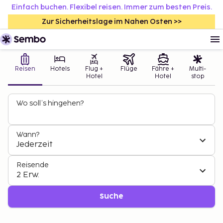
Einfach buchen. Flexibel reisen. Immer zum besten Preis.
Zur Sicherheitslage im Nahen Osten >>
Reisen
Hotels
Flug +
Flüge
Fähre +
Multi-
Hotel
Hotel
stop
Wo soll’s hingehen?
Wann?
Jederzeit
Reisende
2 Erw.
Suche