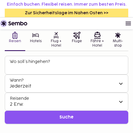
Einfach buchen. Flexibel reisen. Immer zum besten Preis.
Zur Sicherheitslage im Nahen Osten >>
Reisen
Hotels
Flug +
Flüge
Fähre +
Multi-
Hotel
Hotel
stop
Wo soll’s hingehen?
Wann?
Jederzeit
Reisende
2 Erw.
Suche