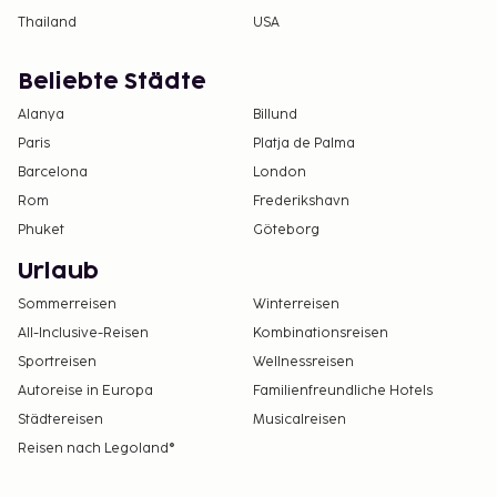
Thailand
USA
Beliebte Städte
Alanya
Billund
Paris
Platja de Palma
Barcelona
London
Rom
Frederikshavn
Phuket
Göteborg
Urlaub
Sommerreisen
Winterreisen
All-Inclusive-Reisen
Kombinationsreisen
Sportreisen
Wellnessreisen
Autoreise in Europa
Familienfreundliche Hotels
Städtereisen
Musicalreisen
Reisen nach Legoland®