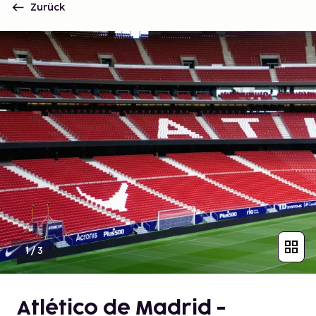
Zurück
1
/
3
Atlético de Madrid -