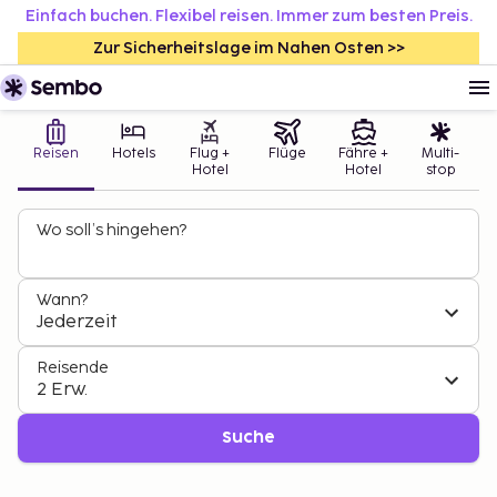
Einfach buchen. Flexibel reisen. Immer zum besten Preis.
Zur Sicherheitslage im Nahen Osten >>
Reisen
Hotels
Flug +
Flüge
Fähre +
Multi-
Hotel
Hotel
stop
Wo soll’s hingehen?
Wann?
Jederzeit
Reisende
2 Erw.
Suche