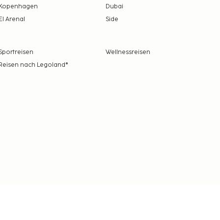
Kopenhagen
Dubai
El Arenal
Side
Sportreisen
Wellnessreisen
Reisen nach Legoland®