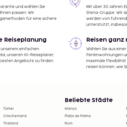
garantie und wählen Sie
Mit über 30 Jahren 
 Ihnen passen. Wir
Stena-Gruppe. Wir s
ngsmethoden für eine sichere
werden von führend
unterstützt, insbeso
le Reiseplanung
Reisen ganz 
it unserem einfachen
Wählen Sie aus einer
ia, unseren KI-Reiseplaner,
Ferienwohnungen und
 besten Angebote zu finden.
maximale Flexibilitä
reisen können, wie S
Beliebte Städte
Türkei
Alanya
Griechenland
Platja de Palma
Thailand
Rom