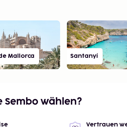
de Mallorca
Santanyí
ie Sembo wählen?
ise
Vertrauen we