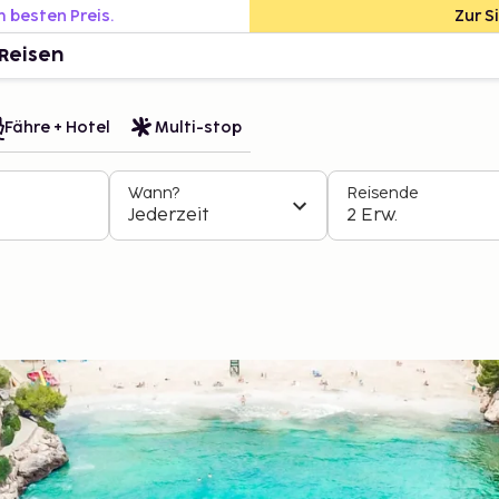
m besten Preis.
Zur S
Reisen
Fähre + Hotel
Multi-stop
Wann?
Reisende
Jederzeit
2 Erw.