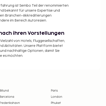
Erfahrung ist Sembo Teil der renommierten
ind bekannt für unsere Expertise und
en Branchen-Akkreditierungen
ndere im Bereich Autoresien.
nach ihren Vorstellungen
 Vielzahl von Hotels, Fluggesellschaften,
 Aktivitäten. Unsere Plattform bietet
t und nachhaltige Optionen, damit Sie
ie es möchten.
Billund
Paris
Barcelona
London
Frederikshavn
Phuket