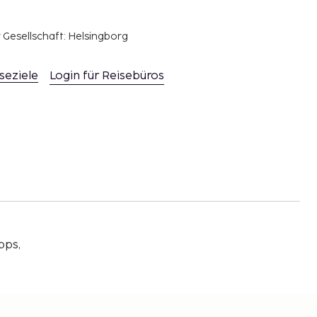
r Gesellschaft: Helsingborg
seziele
Login für Reisebüros
pps,