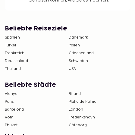
Sie reisen können, wie Sie es möchten.
Beliebte Reiseziele
Spanien
Dänemark
Türkei
Italien
Frankreich
Griechenland
Deutschland
Schweden
Thailand
USA
Beliebte Städte
Alanya
Billund
Paris
Platja de Palma
Barcelona
London
Rom
Frederikshavn
Phuket
Göteborg