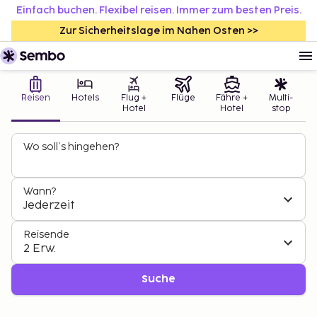
Einfach buchen. Flexibel reisen. Immer zum besten Preis.
Zur Sicherheitslage im Nahen Osten >>
Reisen
Hotels
Flug +
Flüge
Fähre +
Multi-
Hotel
Hotel
stop
Wo soll’s hingehen?
Wann?
Jederzeit
Reisende
2 Erw.
Suche