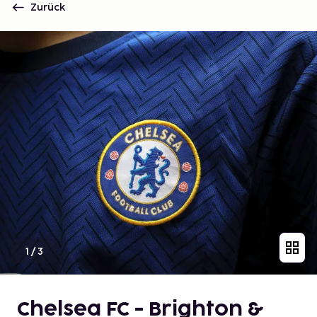
Zurück
1
/
3
Chelsea FC - Brighton &