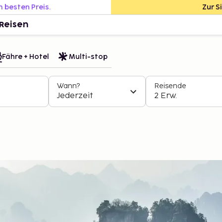
m besten Preis.
Zur S
Reisen
Fähre + Hotel
Multi-stop
Wann?
Reisende
Jederzeit
2 Erw.