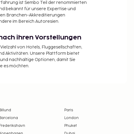
Erfahrung ist Sembo Teil der renommierten
ind bekannt für unsere Expertise und
en Branchen-Akkreditierungen
ndere im Bereich Autoresien.
nach ihren Vorstellungen
 Vielzahl von Hotels, Fluggesellschaften,
 Aktivitäten. Unsere Plattform bietet
t und nachhaltige Optionen, damit Sie
ie es möchten.
Billund
Paris
Barcelona
London
Frederikshavn
Phuket
Kopenhagen
Dubai