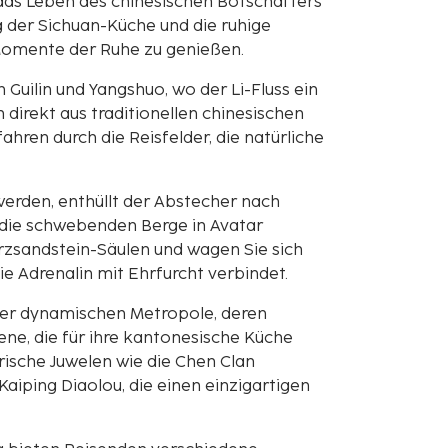
 das Leben des chinesischen Botschafters
g der Sichuan-Küche und die ruhige
 Momente der Ruhe zu genießen.
 Guilin und Yangshuo, wo der Li-Fluss ein
 direkt aus traditionellen chinesischen
ren durch die Reisfelder, die natürliche
werden, enthüllt der Abstecher nach
e die schwebenden Berge in Avatar
arzsandstein-Säulen und wagen Sie sich
ie Adrenalin mit Ehrfurcht verbindet.
iner dynamischen Metropole, deren
zene, die für ihre kantonesische Küche
rische Juwelen wie die Chen Clan
 Kaiping Diaolou, die einen einzigartigen