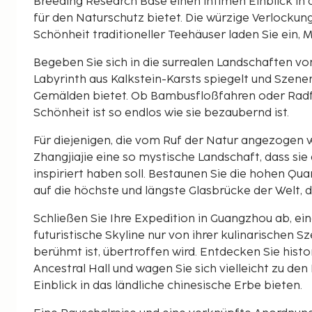
Breeding Research Base einen intimen Einblick in
für den Naturschutz bietet. Die würzige Verlockun
Schönheit traditioneller Teehäuser laden Sie ein,
Begeben Sie sich in die surrealen Landschaften von
Labyrinth aus Kalkstein-Karsts spiegelt und Szenen
Gemälden bietet. Ob Bambusfloßfahren oder Radfah
Schönheit ist so endlos wie sie bezaubernd ist.
Für diejenigen, die vom Ruf der Natur angezogen 
Zhangjiajie eine so mystische Landschaft, dass si
inspiriert haben soll. Bestaunen Sie die hohen Qu
auf die höchste und längste Glasbrücke der Welt, d
Schließen Sie Ihre Expedition in Guangzhou ab, e
futuristische Skyline nur von ihrer kulinarischen S
berühmt ist, übertroffen wird. Entdecken Sie histo
Ancestral Hall und wagen Sie sich vielleicht zu den
Einblick in das ländliche chinesische Erbe bieten.