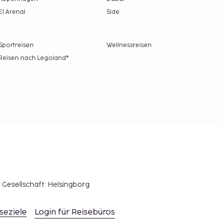
El Arenal
Side
Sportreisen
Wellnessreisen
Reisen nach Legoland®
r Gesellschaft: Helsingborg
seziele
Login für Reisebüros