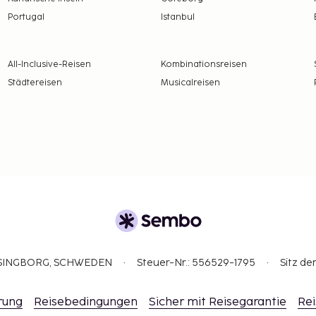
Portugal
Istanbul
All-Inclusive-Reisen
Kombinationsreisen
Städtereisen
Musicalreisen
ELSINGBORG, SCHWEDEN
Steuer-Nr.: 556529-1795
Sitz de
rung
Reisebedingungen
Sicher mit Reisegarantie
Rei