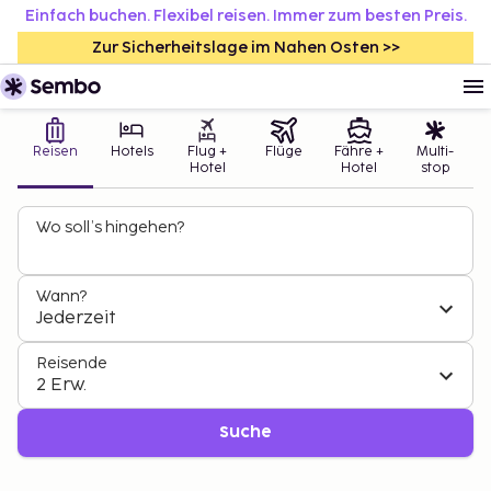
Einfach buchen. Flexibel reisen. Immer zum besten Preis.
Zur Sicherheitslage im Nahen Osten >>
Reisen
Hotels
Flug +
Flüge
Fähre +
Multi-
Hotel
Hotel
stop
Wo soll’s hingehen?
Wann?
Jederzeit
Reisende
2 Erw.
Suche