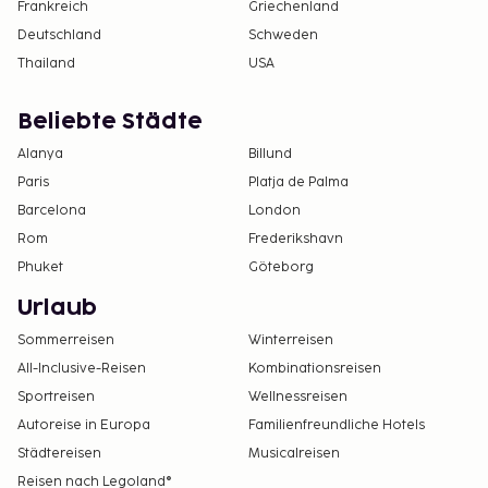
Frankreich
Griechenland
Deutschland
Schweden
Thailand
USA
Beliebte Städte
Alanya
Billund
Paris
Platja de Palma
Barcelona
London
Rom
Frederikshavn
Phuket
Göteborg
Urlaub
Sommerreisen
Winterreisen
All-Inclusive-Reisen
Kombinationsreisen
Sportreisen
Wellnessreisen
Autoreise in Europa
Familienfreundliche Hotels
Städtereisen
Musicalreisen
Reisen nach Legoland®