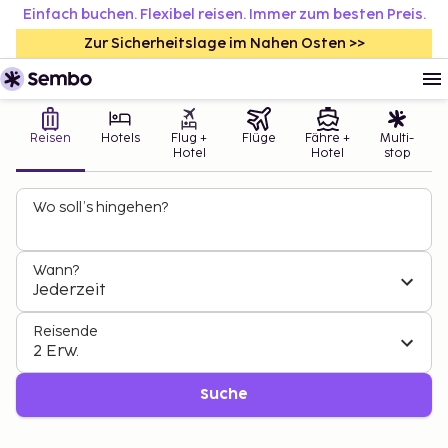
Einfach buchen. Flexibel reisen. Immer zum besten Preis.
Zur Sicherheitslage im Nahen Osten >>
Reisen
Hotels
Flug +
Flüge
Fähre +
Multi-
Hotel
Hotel
stop
Wo soll’s hingehen?
Wann?
Jederzeit
Reisende
2 Erw.
Suche