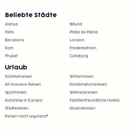
Beliebte Städte
Alanya
Billund
Paris
Platja de Palma
Barcelona
London
Rom
Frederikshavn
Phuket
Göteborg
Urlaub
Sommerreisen
Winterreisen
All-Inclusive-Reisen
Kombinationsreisen
Sportreisen
Wellnessreisen
Autoreise in Europa
Familienfreundliche Hotels
Städtereisen
Musicalreisen
Reisen nach Legoland®