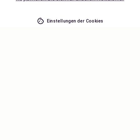
Einstellungen der Cookies
Verpassen Sie nichts – erhalten Sie
die neuesten Updates
Bleiben Sie mit uns auf dem Laufenden! Erhalten Sie
Reisetipps, Inspiration und Zugang zu exklusiven
Angeboten.
Abonnieren