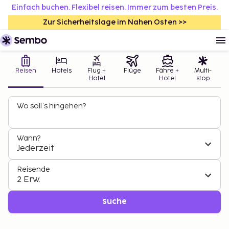
Einfach buchen. Flexibel reisen. Immer zum besten Preis.
Zur Sicherheitslage im Nahen Osten >>
Reisen
Hotels
Flug +
Flüge
Fähre +
Multi-
Hotel
Hotel
stop
Wo soll’s hingehen?
Wann?
Jederzeit
Reisende
2 Erw.
Suche