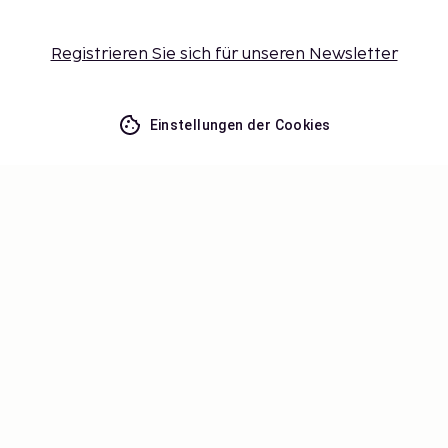
Registrieren Sie sich für unseren Newsletter
Einstellungen der Cookies
Verpassen Sie nichts – erhalten Sie
die neuesten Updates
Bleiben Sie mit uns auf dem Laufenden! Erhalten Sie
Reisetipps, Inspiration und Zugang zu exklusiven
Angeboten.
Abonnieren