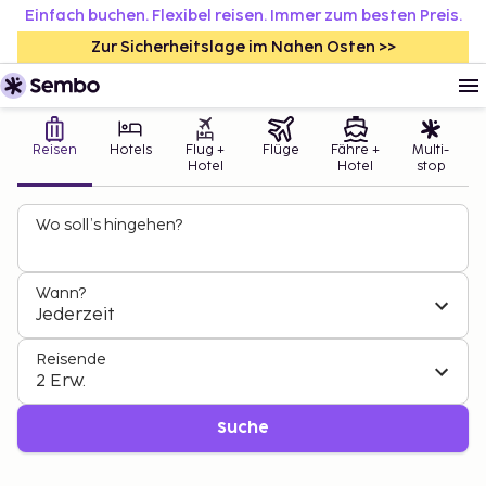
Einfach buchen. Flexibel reisen. Immer zum besten Preis.
Zur Sicherheitslage im Nahen Osten >>
Reisen
Hotels
Flug +
Flüge
Fähre +
Multi-
Hotel
Hotel
stop
Wo soll’s hingehen?
Wann?
Jederzeit
Reisende
2 Erw.
Suche