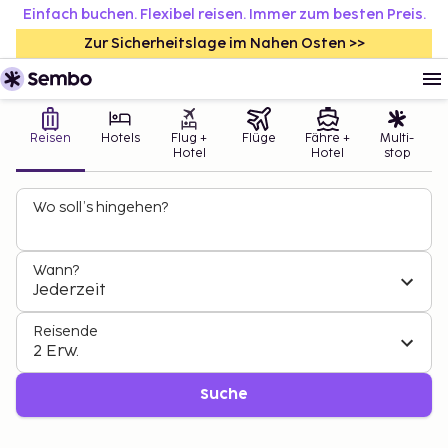
Einfach buchen. Flexibel reisen. Immer zum besten Preis.
Zur Sicherheitslage im Nahen Osten >>
Reisen
Hotels
Flug +
Flüge
Fähre +
Multi-
Hotel
Hotel
stop
Wo soll’s hingehen?
Wann?
Jederzeit
Reisende
2 Erw.
Suche