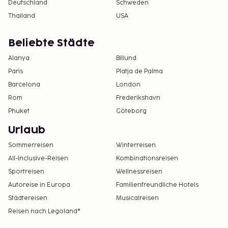
Deutschland
Schweden
Thailand
USA
Beliebte Städte
Alanya
Billund
Paris
Platja de Palma
Barcelona
London
Rom
Frederikshavn
Phuket
Göteborg
Urlaub
Sommerreisen
Winterreisen
All-Inclusive-Reisen
Kombinationsreisen
Sportreisen
Wellnessreisen
Autoreise in Europa
Familienfreundliche Hotels
Städtereisen
Musicalreisen
Reisen nach Legoland®