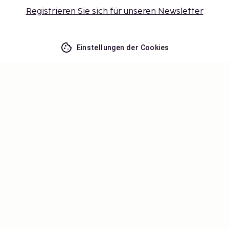
Registrieren Sie sich für unseren Newsletter
Einstellungen der Cookies
Verpassen Sie nichts – erhalten Sie
die neuesten Updates
Bleiben Sie mit uns auf dem Laufenden! Erhalten Sie
Reisetipps, Inspiration und Zugang zu exklusiven
Angeboten.
Abonnieren