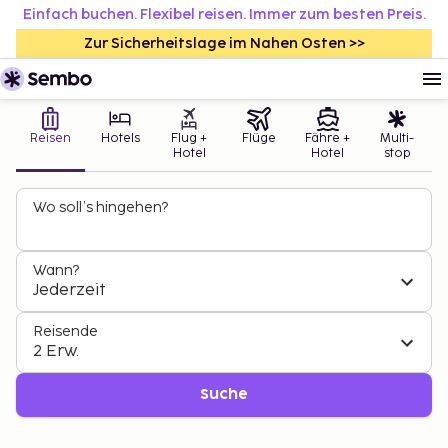
Einfach buchen. Flexibel reisen. Immer zum besten Preis.
Zur Sicherheitslage im Nahen Osten >>
Reisen
Hotels
Flug +
Flüge
Fähre +
Multi-
Hotel
Hotel
stop
Wo soll’s hingehen?
Wann?
Jederzeit
Reisende
2 Erw.
Suche