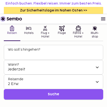
Einfach buchen. Flexibel reisen. Immer zum besten Preis.
Zur Sicherheitslage im Nahen Osten >>
Reisen
Hotels
Flug +
Flüge
Fähre +
Multi-
Hotel
Hotel
stop
Wo soll’s hingehen?
Wann?
Jederzeit
Reisende
2 Erw.
Suche