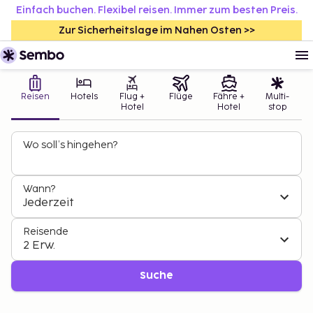
Einfach buchen. Flexibel reisen. Immer zum besten Preis.
Zur Sicherheitslage im Nahen Osten >>
Reisen
Hotels
Flug +
Flüge
Fähre +
Multi-
Hotel
Hotel
stop
Wo soll’s hingehen?
Wann?
Jederzeit
Reisende
2 Erw.
Suche