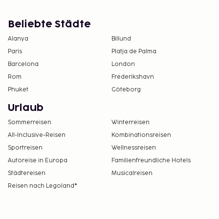
Beliebte Städte
Alanya
Billund
Paris
Platja de Palma
Barcelona
London
Rom
Frederikshavn
Phuket
Göteborg
Urlaub
Sommerreisen
Winterreisen
All-Inclusive-Reisen
Kombinationsreisen
Sportreisen
Wellnessreisen
Autoreise in Europa
Familienfreundliche Hotels
Städtereisen
Musicalreisen
Reisen nach Legoland®