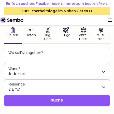
Einfach buchen. Flexibel reisen. Immer zum besten Preis.
Zur Sicherheitslage im Nahen Osten >>
Reisen
Hotels
Flug +
Flüge
Fähre +
Multi-
Hotel
Hotel
stop
Wo soll’s hingehen?
Wann?
Jederzeit
Reisende
2 Erw.
Suche