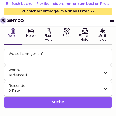
Einfach buchen. Flexibel reisen. Immer zum besten Preis.
Zur Sicherheitslage im Nahen Osten >>
Reisen
Hotels
Flug +
Flüge
Fähre +
Multi-
Hotel
Hotel
stop
Wo soll’s hingehen?
Wann?
Jederzeit
Reisende
2 Erw.
Suche