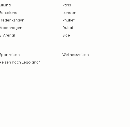
Billund
Paris
Barcelona
London
Frederikshavn
Phuket
Kopenhagen
Dubai
El Arenal
Side
Sportreisen
Wellnessreisen
Reisen nach Legoland®