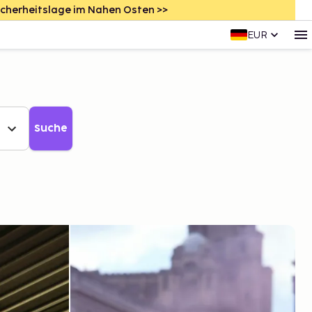
icherheitslage im Nahen Osten >>
EUR
Suche