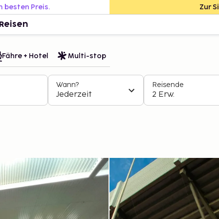
m besten Preis.
Zur S
Reisen
Fähre + Hotel
Multi-stop
Wann?
Reisende
Jederzeit
2 Erw.