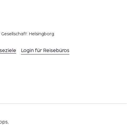
r Gesellschaft: Helsingborg
seziele
Login für Reisebüros
pps,