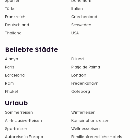
Spanien
Dänemark
Türkei
Italien
Frankreich
Griechenland
Deutschland
Schweden
Thailand
USA
Beliebte Städte
Alanya
Billund
Paris
Platja de Palma
Barcelona
London
Rom
Frederikshavn
Phuket
Göteborg
Urlaub
Sommerreisen
Winterreisen
All-Inclusive-Reisen
Kombinationsreisen
Sportreisen
Wellnessreisen
Autoreise in Europa
Familienfreundliche Hotels