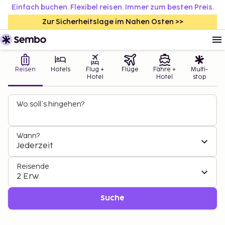
Einfach buchen. Flexibel reisen. Immer zum besten Preis.
Zur Sicherheitslage im Nahen Osten >>
Reisen
Hotels
Flug +
Flüge
Fähre +
Multi-
Hotel
Hotel
stop
Wo soll’s hingehen?
Wann?
Jederzeit
Reisende
2 Erw.
Suche