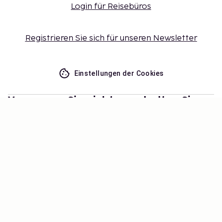
Login für Reisebüros
Registrieren Sie sich für unseren Newsletter
Einstellungen der Cookies
Verpassen Sie nichts – erhalten Sie
die neuesten Updates
Bleiben Sie mit uns auf dem Laufenden! Erhalten Sie
Reisetipps, Inspiration und Zugang zu exklusiven
Angeboten.
Abonnieren