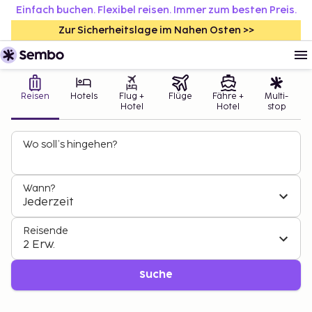
Einfach buchen. Flexibel reisen. Immer zum besten Preis.
Zur Sicherheitslage im Nahen Osten >>
Reisen
Hotels
Flug +
Flüge
Fähre +
Multi-
Hotel
Hotel
stop
Wo soll’s hingehen?
Wann?
Jederzeit
Reisende
2 Erw.
Suche