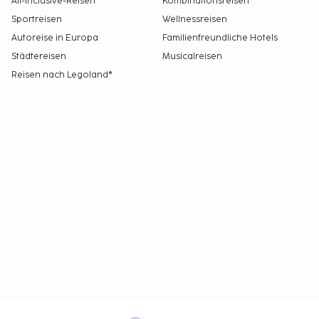
All-Inclusive-Reisen
Kombinationsreisen
Sportreisen
Wellnessreisen
Autoreise in Europa
Familienfreundliche Hotels
Städtereisen
Musicalreisen
Reisen nach Legoland®