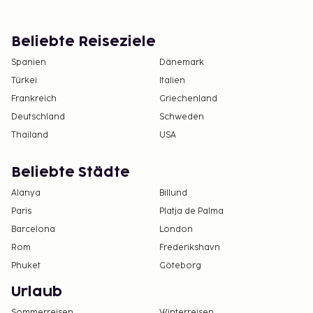
Beliebte Reiseziele
Spanien
Dänemark
Türkei
Italien
Frankreich
Griechenland
Deutschland
Schweden
Thailand
USA
Beliebte Städte
Alanya
Billund
Paris
Platja de Palma
Barcelona
London
Rom
Frederikshavn
Phuket
Göteborg
Urlaub
Sommerreisen
Winterreisen