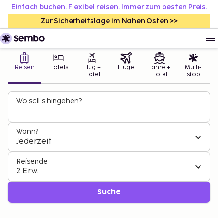
Einfach buchen. Flexibel reisen. Immer zum besten Preis.
Zur Sicherheitslage im Nahen Osten >>
Reisen
Hotels
Flug +
Flüge
Fähre +
Multi-
Hotel
Hotel
stop
Wo soll’s hingehen?
Wann?
Jederzeit
Reisende
2 Erw.
Suche