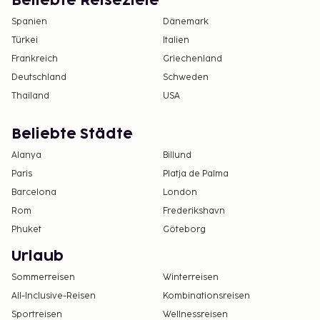
Beliebte Reiseziele
Spanien
Dänemark
Türkei
Italien
Frankreich
Griechenland
Deutschland
Schweden
Thailand
USA
Beliebte Städte
Alanya
Billund
Paris
Platja de Palma
Barcelona
London
Rom
Frederikshavn
Phuket
Göteborg
Urlaub
Sommerreisen
Winterreisen
All-Inclusive-Reisen
Kombinationsreisen
Sportreisen
Wellnessreisen