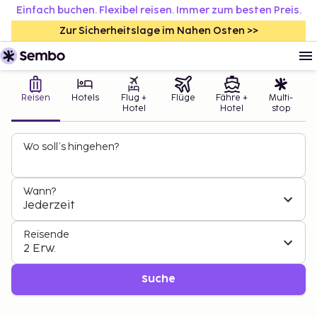
Einfach buchen. Flexibel reisen. Immer zum besten Preis.
Zur Sicherheitslage im Nahen Osten >>
Reisen
Hotels
Flug +
Flüge
Fähre +
Multi-
Hotel
Hotel
stop
Wo soll’s hingehen?
Wann?
Jederzeit
Reisende
2 Erw.
Suche