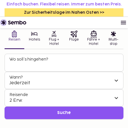
Einfach buchen. Flexibel reisen. Immer zum besten Preis.
Zur Sicherheitslage im Nahen Osten >>
Reisen
Hotels
Flug +
Flüge
Fähre +
Multi-
Hotel
Hotel
stop
Wo soll’s hingehen?
Wann?
Jederzeit
Reisende
2 Erw.
Suche