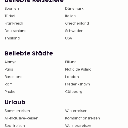
Beliebte Reiseziele
Spanien
Dänemark
Türkei
Italien
Frankreich
Griechenland
Deutschland
Schweden
Thailand
USA
Beliebte Städte
Alanya
Billund
Paris
Platja de Palma
Barcelona
London
Rom
Frederikshavn
Phuket
Göteborg
Urlaub
Sommerreisen
Winterreisen
All-Inclusive-Reisen
Kombinationsreisen
Sportreisen
Wellnessreisen