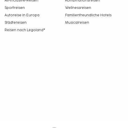
All-Inclusive-Reisen
Kombinationsreisen
Sportreisen
Wellnessreisen
Autoreise in Europa
Familienfreundliche Hotels
Städtereisen
Musicalreisen
Reisen nach Legoland®