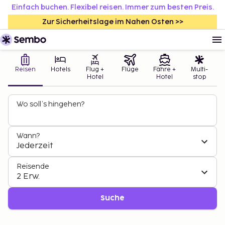
Einfach buchen. Flexibel reisen. Immer zum besten Preis.
Zur Sicherheitslage im Nahen Osten >>
Reisen
Hotels
Flug +
Flüge
Fähre +
Multi-
Hotel
Hotel
stop
Wo soll’s hingehen?
Wann?
Jederzeit
Reisende
2 Erw.
Suche