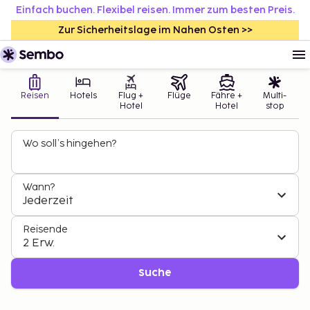
Einfach buchen. Flexibel reisen. Immer zum besten Preis.
Zur Sicherheitslage im Nahen Osten >>
Reisen
Hotels
Flug +
Flüge
Fähre +
Multi-
Hotel
Hotel
stop
Wo soll’s hingehen?
Wann?
Jederzeit
Reisende
2 Erw.
Suche