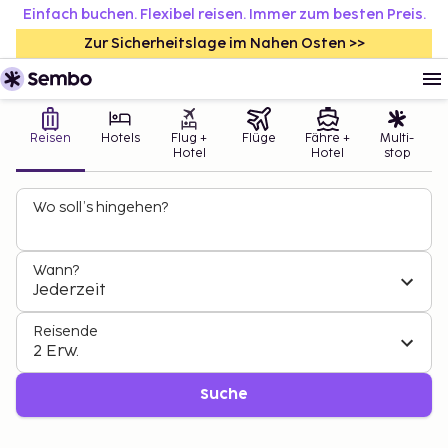
Einfach buchen. Flexibel reisen. Immer zum besten Preis.
Zur Sicherheitslage im Nahen Osten >>
Reisen
Hotels
Flug +
Flüge
Fähre +
Multi-
Hotel
Hotel
stop
Wo soll’s hingehen?
Wann?
Jederzeit
Reisende
2 Erw.
Suche