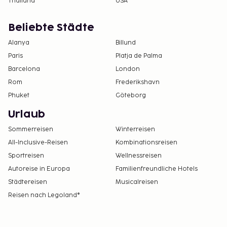
Thailand
USA
Beliebte Städte
Alanya
Billund
Paris
Platja de Palma
Barcelona
London
Rom
Frederikshavn
Phuket
Göteborg
Urlaub
Sommerreisen
Winterreisen
All-Inclusive-Reisen
Kombinationsreisen
Sportreisen
Wellnessreisen
Autoreise in Europa
Familienfreundliche Hotels
Städtereisen
Musicalreisen
Reisen nach Legoland®