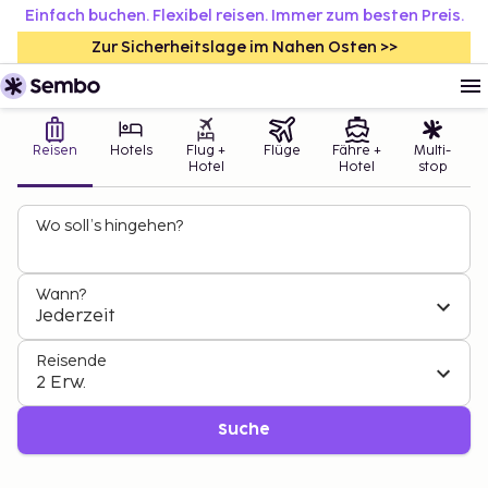
Einfach buchen. Flexibel reisen. Immer zum besten Preis.
Zur Sicherheitslage im Nahen Osten >>
Reisen
Hotels
Flug +
Flüge
Fähre +
Multi-
Hotel
Hotel
stop
Wo soll’s hingehen?
Wann?
Jederzeit
Reisende
2 Erw.
Suche