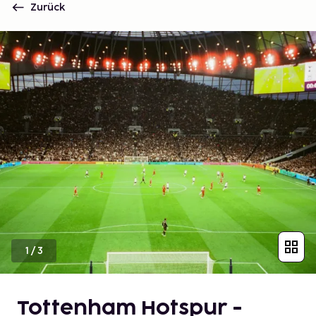
Zurück
1
/
3
Tottenham Hotspur -