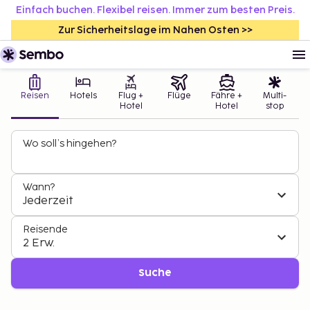
Einfach buchen. Flexibel reisen. Immer zum besten Preis.
Zur Sicherheitslage im Nahen Osten >>
Reisen
Hotels
Flug +
Flüge
Fähre +
Multi-
Hotel
Hotel
stop
Wo soll’s hingehen?
Wann?
Jederzeit
Reisende
2 Erw.
Suche