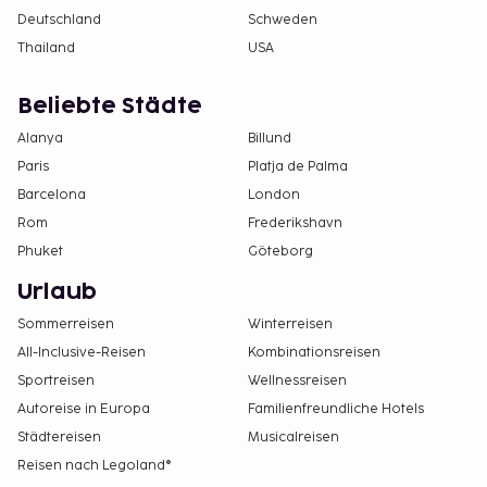
Deutschland
Schweden
Thailand
USA
Beliebte Städte
Alanya
Billund
Paris
Platja de Palma
Barcelona
London
Rom
Frederikshavn
Phuket
Göteborg
Urlaub
Sommerreisen
Winterreisen
All-Inclusive-Reisen
Kombinationsreisen
Sportreisen
Wellnessreisen
Autoreise in Europa
Familienfreundliche Hotels
Städtereisen
Musicalreisen
Reisen nach Legoland®