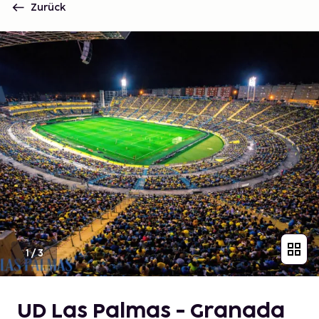
Zurück
1
/
3
UD Las Palmas - Granada