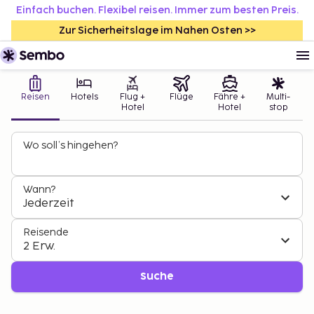
Einfach buchen. Flexibel reisen. Immer zum besten Preis.
Zur Sicherheitslage im Nahen Osten >>
Reisen
Hotels
Flug +
Flüge
Fähre +
Multi-
Hotel
Hotel
stop
Wo soll’s hingehen?
Wann?
Jederzeit
Reisende
2 Erw.
Suche