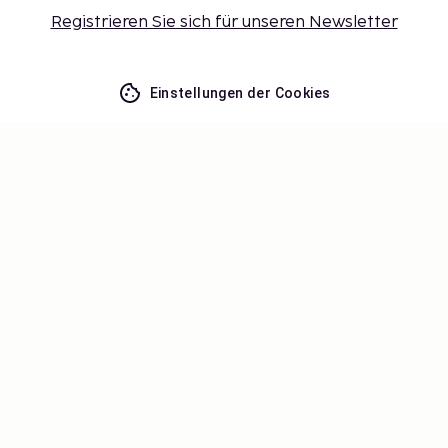
Registrieren Sie sich für unseren Newsletter
Einstellungen der Cookies
Verpassen Sie nichts – erhalten Sie
die neuesten Updates
Bleiben Sie mit uns auf dem Laufenden! Erhalten Sie
Reisetipps, Inspiration und Zugang zu exklusiven
Angeboten.
Abonnieren