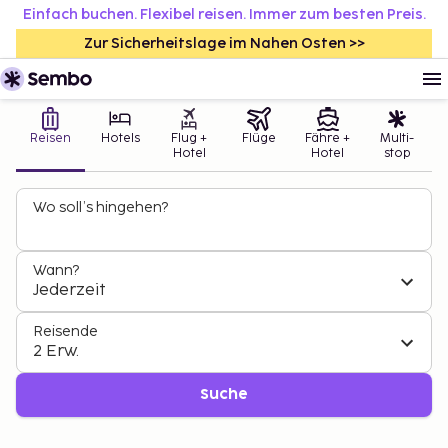
Einfach buchen. Flexibel reisen. Immer zum besten Preis.
Zur Sicherheitslage im Nahen Osten >>
Reisen
Hotels
Flug +
Flüge
Fähre +
Multi-
Hotel
Hotel
stop
Wo soll’s hingehen?
Wann?
Jederzeit
Reisende
2 Erw.
Suche