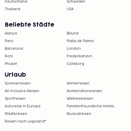
Deutschland
Schweden
Thailand
USA
Beliebte Städte
Alanya
Billund
Paris
Platja de Palma
Barcelona
London
Rom
Frederikshavn
Phuket
Göteborg
Urlaub
Sommerreisen
Winterreisen
All-Inclusive-Reisen
Kombinationsreisen
Sportreisen
Wellnessreisen
Autoreise in Europa
Familienfreundliche Hotels
Städtereisen
Musicalreisen
Reisen nach Legoland®