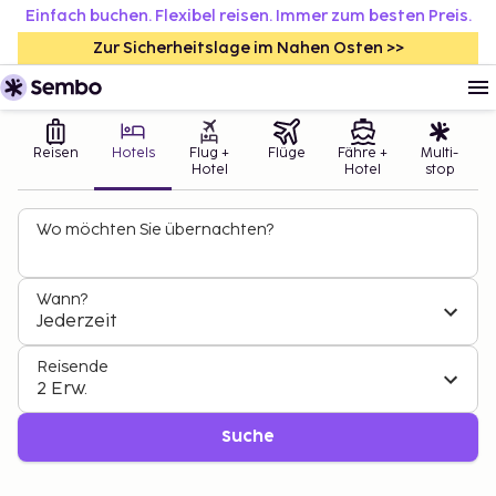
Einfach buchen. Flexibel reisen. Immer zum besten Preis.
Zur Sicherheitslage im Nahen Osten >>
Reisen
Hotels
Flug +
Flüge
Fähre +
Multi-
Hotel
Hotel
stop
Wo möchten Sie übernachten?
Wann?
Jederzeit
Reisende
2 Erw.
Suche