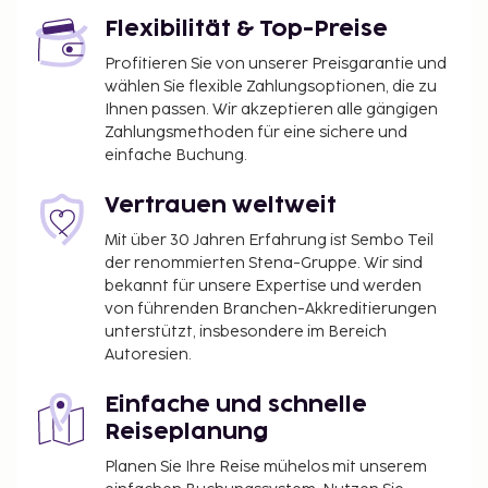
Zum Angebot gehören ein Internetzugang per
Flexibilität & Top-Preise
Kabel (gegen Gebühr), ein Businesscenter und ein
Limousinenservice. Wenn du eine Veranstaltung in
Profitieren Sie von unserer Preisgarantie und
Dubai planst, ist dieses Hotel eine gute Wahl, denn
wählen Sie flexible Zahlungsoptionen, die zu
zu den 3961 Quadratfuß (368 Quadratmeter) großen
Ihnen passen. Wir akzeptieren alle gängigen
Zahlungsmethoden für eine sichere und
Veranstaltungsräumlichkeiten zählen ein
einfache Buchung.
Konferenzzentrum und 10 Tagungsräume. Der
Flughafentransfer (rund um die Uhr) ist
Vertrauen weltweit
kostenpflichtig; außerdem gibt es vor Ort
Folgendes: Parkservice (kostenlos). Massagen,
Mit über 30 Jahren Erfahrung ist Sembo Teil
der renommierten Stena-Gruppe. Wir sind
Körperbehandlungen und Gesichtsbehandlungen
bekannt für unsere Expertise und werden
garantieren Entspannung pur. Sicher ist bei
von führenden Branchen-Akkreditierungen
folgenden Freizeitmöglichkeiten auch für dich das
unterstützt, insbesondere im Bereich
Richtige dabei: Fitnesscenter, Außenpool und Sauna.
Autoresien.
Dieses Hotel bietet auch kostenloses WLAN, ein
Concierge-Service und Babysitting (gegen Gebühr).
Einfache und schnelle
Lass den Tag bei einem Drink an der Bar/Lounge
Reiseplanung
oder Poolbar ausklingen. Gegen Gebühr wird täglich
Planen Sie Ihre Reise mühelos mit unserem
von 06:30 Uhr bis 10:30 Uhr ein Frühstücksbuffet