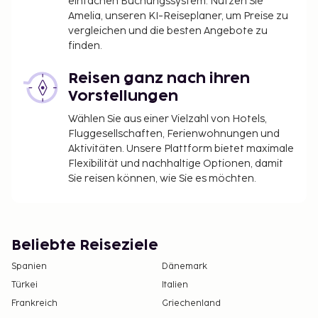
einfachen Buchungssystem. Nutzen Sie
angeboten.
Amelia, unseren KI-Reiseplaner, um Preise zu
Du wirst gebeten, die folgenden Gebühren direkt in
vergleichen und die besten Angebote zu
finden.
der Unterkunft zu zahlen. Gebühren beinhalten
möglicherweise geltende Steuern:
Reisen ganz nach ihren
Die Stadtverwaltung erhebt eine
Vorstellungen
Tourismusabgabe von 20.00 AED pro
Wählen Sie aus einer Vielzahl von Hotels,
Unterkunft/pro Nacht.
Fluggesellschaften, Ferienwohnungen und
Die Stadt erhebt eine Tourismusabgabe, die in
Aktivitäten. Unsere Plattform bietet maximale
der Unterkunft zu zahlen ist. Sie beträgt 20.00
Flexibilität und nachhaltige Optionen, damit
AED für das erste Schlafzimmer. Für jedes
Sie reisen können, wie Sie es möchten.
weitere Schlafzimmer fallen zusätzlich 20.00
AED pro Nacht an.
Diese Liste enthält alle Gebühren, die uns von der
Beliebte Reiseziele
Unterkunft mitgeteilt wurden.
Spanien
Dänemark
Aufpreis für das Frühstücksbuffet: ca. 125 AED
Türkei
Italien
für Erwachsene und ca. 63 AED für Kinder
Frankreich
Griechenland
Gebühr für Internetzugang per Kabel im