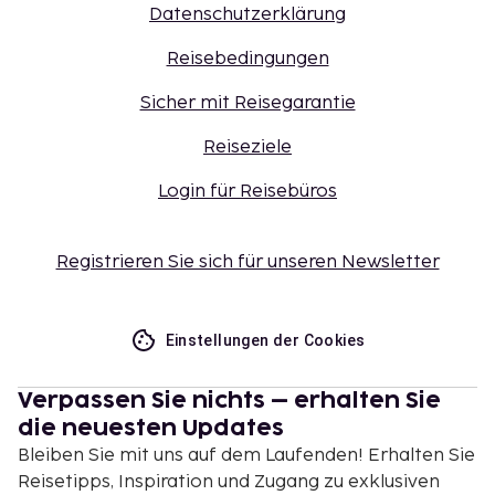
deine Unterkunft. Die Telefonnummer findest du
Datenschutzerklärung
auf der Buchungsbestätigung.
In dieser Unterkunft sind keine Haustiere
Reisebedingungen
gestattet, auch keine ausgebildeten Tiere wie z.
Sicher mit Reisegarantie
B. Blindenhunde.
Es sind bargeldlose Zahlungsmethoden für alle
Reiseziele
Transaktionen verfügbar.
Kontaktloser Check-in und kontaktloser Check-
Login für Reisebüros
out sind verfügbar.
Registrieren Sie sich für unseren Newsletter
Einstellungen der Cookies
Verpassen Sie nichts – erhalten Sie
die neuesten Updates
Bleiben Sie mit uns auf dem Laufenden! Erhalten Sie
Reisetipps, Inspiration und Zugang zu exklusiven