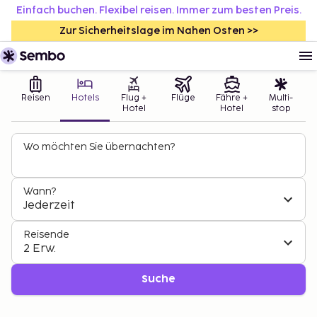
Einfach buchen. Flexibel reisen. Immer zum besten Preis.
Zur Sicherheitslage im Nahen Osten >>
Reisen
Hotels
Flug +
Flüge
Fähre +
Multi-
Hotel
Hotel
stop
Wo möchten Sie übernachten?
Wann?
Jederzeit
Reisende
2 Erw.
Suche