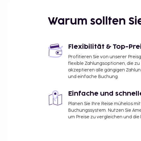
Palmiye Hotel Strand – 0,8 km
Millî Egemenlik Stadyumu – 1,2 km
Alanya-Seilbahn - Damlatas-Station – 1,7 km
Warum sollten S
Alanya Aquapark – 1,7 km
Archäologisches Museum Alanya – 1,9 km
Kulturzentrum Alanya – 1,9 km
Tropfsteinhöhle Damlataş Mağarası – 2 km
Flexibilität & Top-Pre
Damlataş Strand – 2,1 km
Profitieren Sie von unserer Preis
Gärten von Alanya – 2,4 km
flexible Zahlungsoptionen, die zu
Alayna Marina – 2,5 km
akzeptieren alle gängigen Zahlu
Illusion Event Hall – 2,7 km
und einfache Buchung.
Atatürkhaus und Museum – 2,8 km
Alanya Seilbahn - Burgstation – 2,8 km
Einfache und schnel
Die nächsten Flughäfen sind:
Planen Sie Ihre Reise mühelos m
Flughafen Gazipaşa - Alanya (GZP) – 47,5 km
Buchungssystem. Nutzen Sie Amel
Flughafen Antalya (AYT) – 124,4 km
um Preise zu vergleichen und die
Der am günstigsten gelegene Flughafen für Kleopa
Flughafen Antalya (AYT).