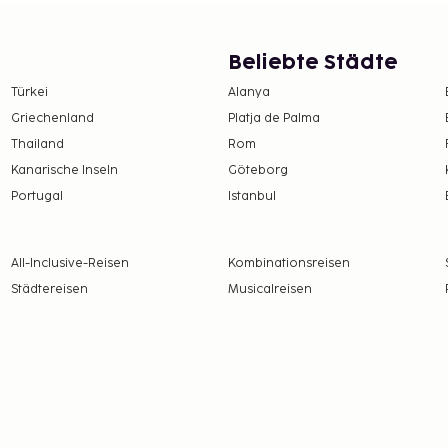
te Rezeption, ein Aufzug
ools sorgen für
richtungen Folgendes:
Beliebte Städte
der Abendessen bei
Türkei
Alanya
tlich auf deinem Zimmer
Griechenland
Platja de Palma
n). Entspann dich mit
Thailand
Rom
 der Poolbar. Die
Kanarische Inseln
Göteborg
schlossen.
Portugal
Istanbul
e (Preise können
en: 13 EUR pro Woche
All-Inclusive-Reisen
Kombinationsreisen
Städtereisen
Musicalreisen
ro Tag
 alle Informationen.
e Steuern und können