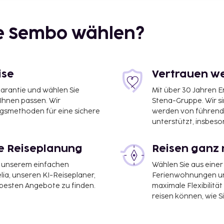
ie Sembo wählen?
ise
Vertrauen we
garantie und wählen Sie
Mit über 30 Jahren 
 Ihnen passen. Wir
Stena-Gruppe. Wir s
ngsmethoden für eine sichere
werden von führend
unterstützt, insbeso
le Reiseplanung
Reisen ganz 
it unserem einfachen
Wählen Sie aus einer
ia, unseren KI-Reiseplaner,
Ferienwohnungen und
 besten Angebote zu finden.
maximale Flexibilitä
reisen können, wie S
tra Royal Palm Hotel ist: