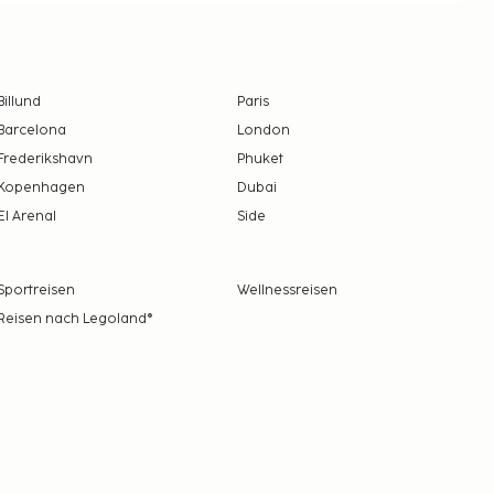
Billund
Paris
Barcelona
London
Frederikshavn
Phuket
Kopenhagen
Dubai
El Arenal
Side
Sportreisen
Wellnessreisen
Reisen nach Legoland®