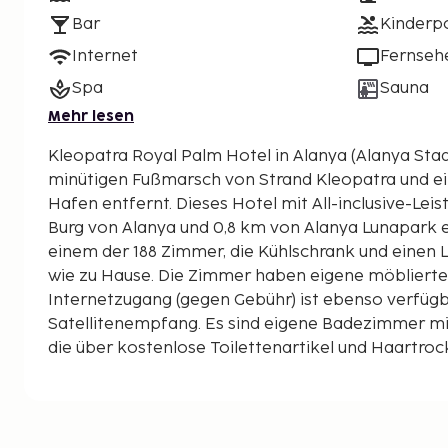
Bar
Kinderp
Internet
Fernseh
Spa
Sauna
Mehr lesen
Kleopatra Royal Palm Hotel in Alanya (Alanya Stad
minütigen Fußmarsch von Strand Kleopatra und ei
Hafen entfernt. Dieses Hotel mit All-inclusive-Leistungen ist 5,4 km von
Burg von Alanya und 0,8 km von Alanya Lunapark en
einem der 188 Zimmer, die Kühlschrank und einen 
wie zu Hause. Die Zimmer haben eigene möbliert
Internetzugang (gegen Gebühr) ist ebenso verfügb
Satellitenempfang. Es sind eigene Badezimmer m
die über kostenlose Toilettenartikel und Haartroc
Entfernungen werden bis auf 0,1 Kilometer gerund
Strand Kleopatra – 0,3 km
Alanya Lunapark – 0,8 km