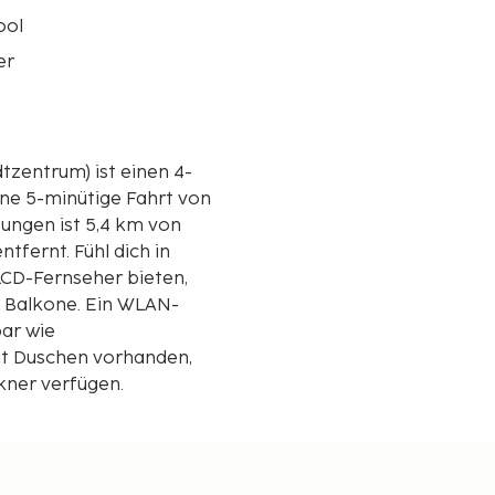
ool
er
tzentrum) ist einen 4-
ne 5-minütige Fahrt von
tfernt. Fühl dich in
LCD-Fernseher bieten,
e Balkone. Ein WLAN-
ar wie
it Duschen vorhanden,
kner verfügen.
et.