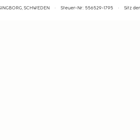
ELSINGBORG, SCHWEDEN
Steuer-Nr.: 556529-1795
Sitz de
rung
Reisebedingungen
Sicher mit Reisegarantie
Rei
Registrieren Sie sich für unseren Newsletter
Einstellungen der Cookies
Verpassen Sie nichts – erhalten Sie die
neuesten Updates
iben Sie mit uns auf dem Laufenden! Erhalten Sie Reiseti
Inspiration und Zugang zu exklusiven Angeboten.
Abonnieren