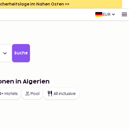
icherheitslage im Nahen Osten >>
EUR
Suche
onen in Algerien
4+ Hotels
Pool
All inclusive