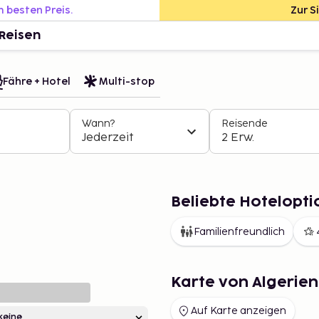
m besten Preis.
Zur S
Reisen
Fähre + Hotel
Multi-stop
Wann?
Reisende
Jederzeit
2 Erw.
Beliebte Hotelopti
Familienfreundlich
Karte von Algerien
Auf Karte anzeigen