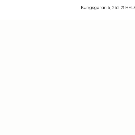
Kungsgatan 6, 252 21 H
Über uns
Datenschutzerklä
Ble