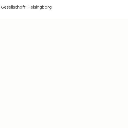
r Gesellschaft: Helsingborg
seziele
Login für Reisebüros
pps,