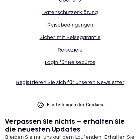
Über uns
ändern.
Für Massageanwendungen und Behandlungen
Datenschutzerklärung
im Wellnessbereich sind Voranmeldungen
Reisebedingungen
erforderlich. Bitte setze dazu vor der Anreise
mit diesem Hotel in Verbindung. Die
Sicher mit Reisegarantie
entsprechenden Kontaktinformationen findest
du auf deiner Buchungsbestätigung.
Reiseziele
Ein Kind bis 6 Jahre kann im Zimmer der Eltern
Login für Reisebüros
oder Erziehungsberechtigten kostenlos
übernachten, wenn keine zusätzlichen
Bettwaren angefordert werden.
Registrieren Sie sich für unseren Newsletter
Nur angemeldete Gäste erhalten Zugang zu den
Zimmern.
Der Zugang zu einigen Einrichtungen ist evtl.
Einstellungen der Cookies
eingeschränkt. Bitte wende dich bei weiteren
Fragen direkt an die Unterkunft
Verpassen Sie nichts – erhalten Sie
(Kontaktinformationen siehe
die neuesten Updates
Buchungsbestätigung).
Bleiben Sie mit uns auf dem Laufenden! Erhalten Sie