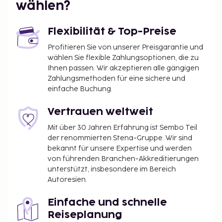
wählen?
Strandhotel Travemünde ist: Flughafen Hamburg
(HAM).
Flexibilität & Top-Preise
Zum Angebot gehören ein kostenloser
Internetzugang per Kabel, ein Businesscenter und
Profitieren Sie von unserer Preisgarantie und
wählen Sie flexible Zahlungsoptionen, die zu
ein Textilreinigungsservice. Der Flughafentransfer
Ihnen passen. Wir akzeptieren alle gängigen
(rund um die Uhr) ist kostenpflichtig; außerdem gibt
Zahlungsmethoden für eine sichere und
es vor Ort Folgendes: Parken ohne Service
einfache Buchung.
(kostenpflichtig). Entspann dich im Wellnessbereich,
der Massagen, Körperbehandlungen und
Vertrauen weltweit
Gesichtsbehandlungen bietet. Für deine Freizeit
Mit über 30 Jahren Erfahrung ist Sembo Teil
bieten sich folgende Einrichtungen an: Sauna und
der renommierten Stena-Gruppe. Wir sind
Fahrradverleih. Zu den Highlights, die dieses Hotel
bekannt für unsere Expertise und werden
bietet, gehören zudem kostenloses WLAN, ein
von führenden Branchen-Akkreditierungen
Friseursalon und Einkaufsmöglichkeiten. Lass
unterstützt, insbesondere im Bereich
deinen Tag bei einem Drink an der Bar/Lounge
Autoresien.
ausklingen. Ein Frühstücksbuffet wird unter der
Woche von 07:00 Uhr bis 11:00 Uhr und am
Einfache und schnelle
Wochenende von 07:00 Uhr bis 12:00 Uhr gegen
Reiseplanung