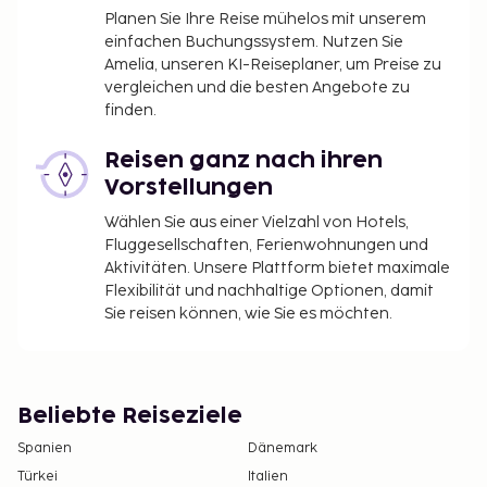
Gebühr angeboten. Vom 3. August 2026 bis zum 30.
Planen Sie Ihre Reise mühelos mit unserem
September 2026 werden in der Unterkunft
einfachen Buchungssystem. Nutzen Sie
Renovierungsarbeiten durchgeführt (Änderungen
Amelia, unseren KI-Reiseplaner, um Preise zu
vorbehalten). Die folgenden Bereiche sind
vergleichen und die besten Angebote zu
finden.
betroffen:
Fitnessbereich
Reisen ganz nach ihren
Pool
Vorstellungen
Dieses Hotel ist bemüht, Beeinträchtigungen
Wählen Sie aus einer Vielzahl von Hotels,
jeglicher Art während der Renovierungsarbeiten so
Fluggesellschaften, Ferienwohnungen und
gering wie möglich zu halten.
Aktivitäten. Unsere Plattform bietet maximale
Flexibilität und nachhaltige Optionen, damit
Du wirst gebeten, die folgenden Gebühren direkt in
Sie reisen können, wie Sie es möchten.
der Unterkunft zu zahlen. Gebühren beinhalten
möglicherweise geltende Steuern:
Die Stadt erhebt eine Übernachtungssteuer
bzw. Tourismusabgabe. Die Abgabe ist
Beliebte Reiseziele
saisonabhängig und wird möglicherweise nicht
Spanien
Dänemark
das ganze Jahr über erhoben. Befreiungen von
Türkei
Italien