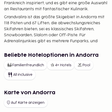
Frankreich inspiriert, und es gibt eine große Auswahl
an Restaurants mit fantastischer Kulinarik.
Grandvalira ist das größte Skigebiet in Andorra mit
118 Pisten und 67 Liften, die abwechslungsreiches
Skifahren bieten, sei es klassisches Skifahren,
Snowboarden, Slalom oder Off-Piste. Für
Adrenalinjunkies gibt es mehrere Funparks, und
wenn der Hunger kommt, stehen etwa 40
Restaurants zur Auswahl. Anfänger können Skikurse
Beliebte Hoteloptionen in Andorra
mit erfahrenen Skilehrern nehmen, die Ihnen helfen,
ein guter Skifahrer zu werden. Neben Grandvalira
Familienfreundlich
4+ Hotels
Pool
gibt es auch ein kleineres Skigebiet in Andorra
All inclusive
namens Vallnord. Zudem stehen zahlreiche andere
Aktivitäten wie Hundeschlittenfahren,
Motorschlittensafaris, Paragliding, Heliskiing und
Karte von Andorra
vieles mehr zur Verfügung.
Auf Karte anzeigen
Sommersaison
Wenn Sie nicht am Skifahren interessiert sind, gibt