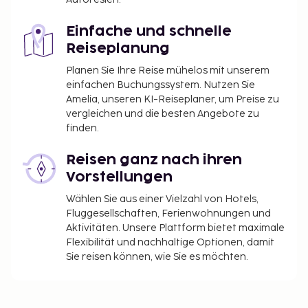
Flughafen ist in Toulouse oder Barcelona. Von dort
beträgt die Fahrzeit nach Andorra etwa 3,5 Stunden.
Einfache und schnelle
Währung: Euro (EUR). Sprache: Katalanisch. Visum:
Reiseplanung
Für die Einreise nach Andorra ist kein Visum
Planen Sie Ihre Reise mühelos mit unserem
erforderlich.
einfachen Buchungssystem. Nutzen Sie
Amelia, unseren KI-Reiseplaner, um Preise zu
vergleichen und die besten Angebote zu
finden.
Reisen ganz nach ihren
Vorstellungen
Wählen Sie aus einer Vielzahl von Hotels,
Fluggesellschaften, Ferienwohnungen und
Aktivitäten. Unsere Plattform bietet maximale
Flexibilität und nachhaltige Optionen, damit
Sie reisen können, wie Sie es möchten.