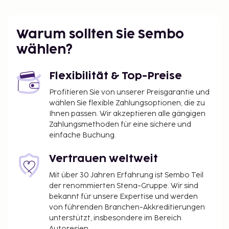
es viele Aktivitäten im Sommer. Andorra ist im
Sommer mit seiner Natur sehr schön, und Sie
Warum sollten Sie Sembo
können unter anderem in den Bergen wandern,
campen und Rad fahren. Beispielsweise ist das Dorf
wählen?
La Massana im Sommer sehr reizvoll mit hohen
Bergen, rauschenden Bächen und spektakulären
Flexibilität & Top-Preise
Ausblicken. La Massana ist ein idealer Ort zum
Profitieren Sie von unserer Preisgarantie und
Radfahren und Wandern, ebenso wie zum Reiten,
wählen Sie flexible Zahlungsoptionen, die zu
Klettern und Kanufahren. Ein weiteres charmantes
Ihnen passen. Wir akzeptieren alle gängigen
Dorf, das im Sommer einen Besuch wert ist, ist
Zahlungsmethoden für eine sichere und
Canillo, wo es viele Geschäfte und Spa-
einfache Buchung.
Einrichtungen gibt.
Vertrauen weltweit
Andorra bietet sowohl im Winter als auch im
Sommer stets etwas Neues zu entdecken. Wir
Mit über 30 Jahren Erfahrung ist Sembo Teil
helfen Ihnen gerne bei Ihrer Reise und der Suche
der renommierten Stena-Gruppe. Wir sind
bekannt für unsere Expertise und werden
nach einer passenden Unterkunft in Andorra, die
von führenden Branchen-Akkreditierungen
Ihren Wünschen entspricht.
unterstützt, insbesondere im Bereich
Fluganreise nach Andorra: Der nächstgelegene
Autoresien.