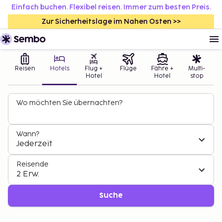
Einfach buchen. Flexibel reisen. Immer zum besten Preis.
Zur Sicherheitslage im Nahen Osten >>
Reisen
Hotels
Flug +
Flüge
Fähre +
Multi-
Hotel
Hotel
stop
Wo möchten Sie übernachten?
Wann?
Jederzeit
Reisende
2 Erw.
Suche