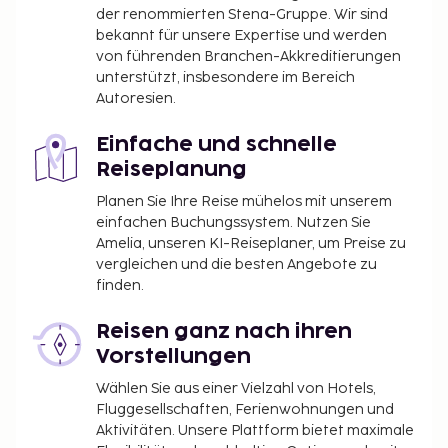
der renommierten Stena-Gruppe. Wir sind
Kind): 100000 VND (3 bis 6 Jahre)
bekannt für unsere Expertise und werden
Die oben aufgeführte Liste enthält vielleicht nicht
von führenden Branchen-Akkreditierungen
unterstützt, insbesondere im Bereich
alle Informationen. Gebühren und Kautionen
Autoresien.
enthalten eventuell keine Steuern und können sich
ändern.
Einfache und schnelle
In dieser Unterkunft sind keine Haustiere
Reiseplanung
gestattet, auch keine ausgebildeten Tiere wie z.
Planen Sie Ihre Reise mühelos mit unserem
B. Blindenhunde.
einfachen Buchungssystem. Nutzen Sie
Amelia, unseren KI-Reiseplaner, um Preise zu
vergleichen und die besten Angebote zu
finden.
Reisen ganz nach ihren
Vorstellungen
Wählen Sie aus einer Vielzahl von Hotels,
Fluggesellschaften, Ferienwohnungen und
Aktivitäten. Unsere Plattform bietet maximale