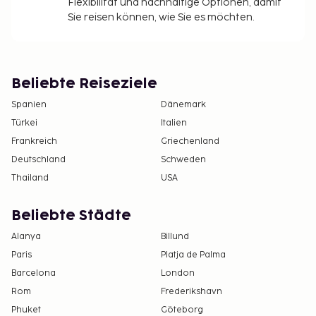
Flexibilität und nachhaltige Optionen, damit
Sie reisen können, wie Sie es möchten.
Beliebte Reiseziele
Spanien
Dänemark
Türkei
Italien
Frankreich
Griechenland
Deutschland
Schweden
Thailand
USA
Beliebte Städte
Alanya
Billund
Paris
Platja de Palma
Barcelona
London
Rom
Frederikshavn
Phuket
Göteborg