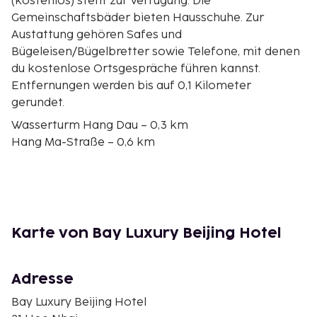
(kostenlos) steht zur Verfügung. Die
Gemeinschaftsbäder bieten Hausschuhe. Zur
Austattung gehören Safes und
Bügeleisen/Bügelbretter sowie Telefone, mit denen
du kostenlose Ortsgespräche führen kannst.
Entfernungen werden bis auf 0,1 Kilometer
gerundet.
Wasserturm Hang Dau – 0,3 km
Hang Ma-Straße – 0,6 km
Đồng-Xuân-Markt – 0,7 km
Cua-Bac-Kirche – 0,7 km
West Lake – 0,8 km
Quan Chuong Tor – 1,1 km
Đền Bạch Mã – 1,1 km
Karte von Bay Luxury Beijing Hotel
Zitadelle von Thăng Long – 1,1 km
Ta Hien Street – 1,2 km
Nachtmarkt in der Altstadt von Hanoi – 1,2 km
Adresse
Train Street – 1,2 km
Bay Luxury Beijing Hotel
Vietnam National Tuong Theatre – 1,2 km