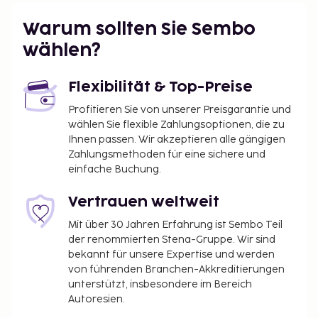
(kostenlos). Genieße den Blick von folgenden
Warum sollten Sie Sembo
Punkten: Terrasse und Garten.
Nutzungsgebühr für das Kinderbett: 50 NOK pro
wählen?
Aufenthalt
Bettwäsche gegen Gebühr erhältlich (Gäste
Flexibilität & Top-Preise
können auch ihre eigene Bettwäsche
Profitieren Sie von unserer Preisgarantie und
mitbringen)
wählen Sie flexible Zahlungsoptionen, die zu
Handtücher gegen Gebühr erhältlich (Gäste
Ihnen passen. Wir akzeptieren alle gängigen
können auch ihre eigenen Handtücher
Zahlungsmethoden für eine sichere und
mitbringen)
einfache Buchung.
Die oben aufgeführte Liste enthält vielleicht nicht
Vertrauen weltweit
alle Informationen. Gebühren und Kautionen
Mit über 30 Jahren Erfahrung ist Sembo Teil
enthalten eventuell keine Steuern und können sich
der renommierten Stena-Gruppe. Wir sind
ändern.
bekannt für unsere Expertise und werden
von führenden Branchen-Akkreditierungen
unterstützt, insbesondere im Bereich
Autoresien.