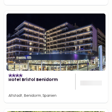
Von der Plattform (33 Meter) haben Sie einen
wunderbaren Blick auf Benidorm. Danach geht es
mit 22 Metern Fallhöhe und einer
Höchstgeschwindigkeit von 100 km/h in das warme
Becken. Ein wahrer Adrenalinkick ist garantiert!
Wer lieber entspannen möchte, findet hier warme
Pools zum Eintauchen. Aqualandia hat einen
naturgetreuen Stil, um der umliegenden Landschaft
zu ähneln. Es gibt üppige grüne Rasenflächen und
tropische Palmen, die natürliche, schattige Bereiche
schaffen. Restaurants, Cafés und ein Souvenirladen
sind ebenfalls vorhanden.
Hotel Bristol Benidorm
Altstadt, Benidorm, Spanien