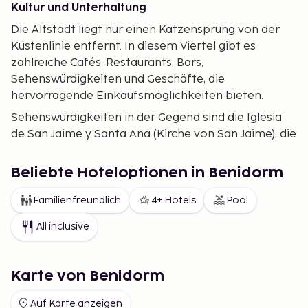
Kultur und Unterhaltung
Die Altstadt liegt nur einen Katzensprung von der
Küstenlinie entfernt. In diesem Viertel gibt es
zahlreiche Cafés, Restaurants, Bars,
Sehenswürdigkeiten und Geschäfte, die
hervorragende Einkaufsmöglichkeiten bieten.
Sehenswürdigkeiten in der Gegend sind die Iglesia
de San Jaime y Santa Ana (Kirche von San Jaime), die
zentral auf einer Anhöhe liegt, sowie der Plaza del
Castell und das La Cruz de Benidorm, die sich etwas
Beliebte Hoteloptionen in Benidorm
außerhalb der Stadt befinden.
Familienfreundlich
4+ Hotels
Pool
Strände
All inclusive
Was die meisten Reisenden nach Benidorm lockt,
sind nicht nur das warme Klima, sondern auch die
herrlichen Sandstrände. Hier befinden sich der
Karte von Benidorm
westliche Poniente Beach und der östliche Levante
Beach, wobei Poniente der ruhigere Strand ist.
Auf Karte anzeigen