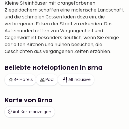
Kleine Steinhäuser mit orangefarbenen
Ziegeldächern schaffen eine malerische Landschaft,
und die schmalen Gassen laden dazu ein, die
verborgenen Ecken der Stadt zu erkunden. Das
Aufeinandertreffen von Vergangenheit und
Gegenwart ist besonders deutlich, wenn Sie einige
der alten Kirchen und Ruinen besuchen, die
Geschichten aus vergangenen Zeiten erzählen.
Die Strände rund um Brna sind wie kleine Oasen der
Ruhe. Mit Kiesstränden und klarem Wasser können
Beliebte Hoteloptionen in Brna
Sie die Sonne und das Meer auf eine Weise
4+ Hotels
Pool
All inclusive
genießen, die sich wie Ihr eigener privater
Rückzugsort anfühlt.
Karte von Brna
Auf Karte anzeigen