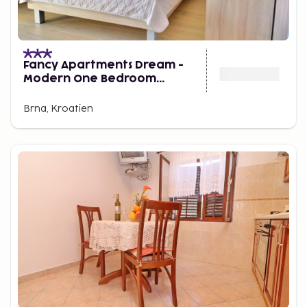
Fancy Apartments Dream -
Modern One Bedroom
Apartment With Balcony and
Sea View
Brna, Kroatien