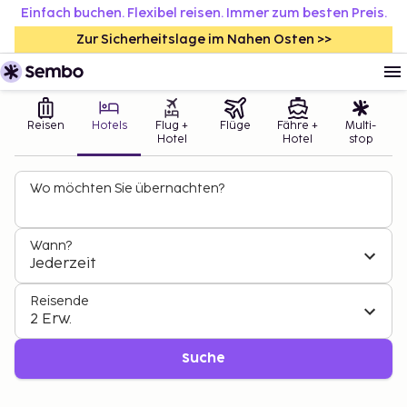
Einfach buchen. Flexibel reisen. Immer zum besten Preis.
Zur Sicherheitslage im Nahen Osten >>
Reisen
Hotels
Flug +
Flüge
Fähre +
Multi-
Hotel
Hotel
stop
Wo möchten Sie übernachten?
Wann?
Jederzeit
Reisende
2 Erw.
Suche