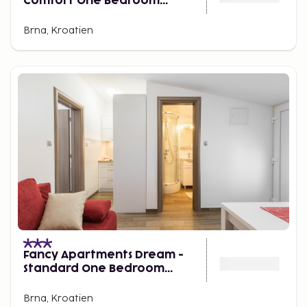
Comfort One Bedroom
Apartment With Balcony and
Sea View
Brna, Kroatien
Fancy Apartments Dream -
Standard One Bedroom
Apartment With Balcony and
Sea View
Brna, Kroatien