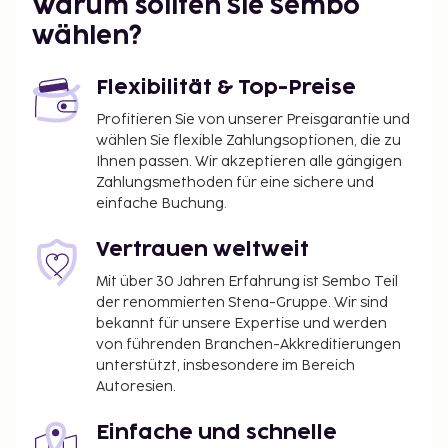
Warum sollten Sie Sembo
Flughafen Arlanda (ARN) – 36,8 km
wählen?
Vor Ort gibt es Folgendes: Parken ohne Service
(kostenlos). Genieße von folgendem Punkt aus den
Flexibilität & Top-Preise
schönen Ausblick: Garten. Außerdem stehen dir
zahlreiche Leistungen und Einrichtungen (z. B.
Profitieren Sie von unserer Preisgarantie und
kostenloses WLAN) zur Verfügung.
wählen Sie flexible Zahlungsoptionen, die zu
Ihnen passen. Wir akzeptieren alle gängigen
Du wirst gebeten, die folgenden Gebühren direkt in
Zahlungsmethoden für eine sichere und
der Unterkunft zu zahlen. Gebühren beinhalten
einfache Buchung.
möglicherweise geltende Steuern:
Kaution für Schäden: 200 EUR pro Aufenthalt
Vertrauen weltweit
Mit über 30 Jahren Erfahrung ist Sembo Teil
Diese Liste enthält alle Gebühren, die uns von der
der renommierten Stena-Gruppe. Wir sind
Unterkunft mitgeteilt wurden.
bekannt für unsere Expertise und werden
von führenden Branchen-Akkreditierungen
unterstützt, insbesondere im Bereich
Autoresien.
Einfache und schnelle