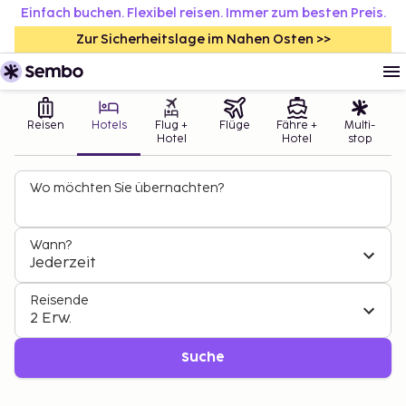
Einfach buchen. Flexibel reisen. Immer zum besten Preis.
Zur Sicherheitslage im Nahen Osten >>
Reisen
Hotels
Flug +
Flüge
Fähre +
Multi-
Hotel
Hotel
stop
Wo möchten Sie übernachten?
Wann?
Jederzeit
Reisende
2 Erw.
Suche