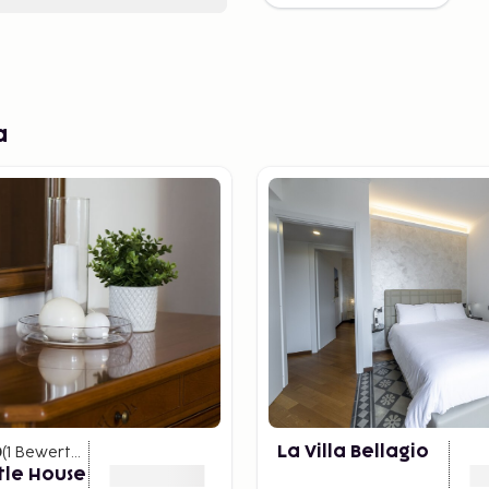
a
0
(
1
Bewertungen
)
La Villa Bellagio
ttle House