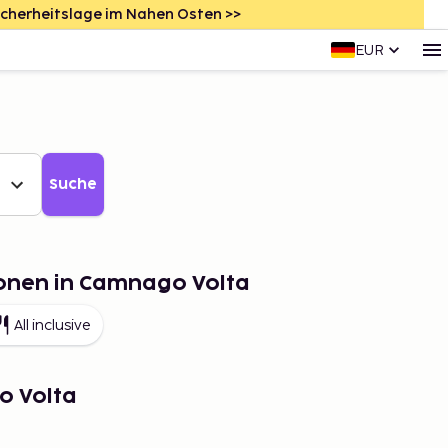
icherheitslage im Nahen Osten >>
EUR
Suche
ionen in Camnago Volta
All inclusive
o Volta