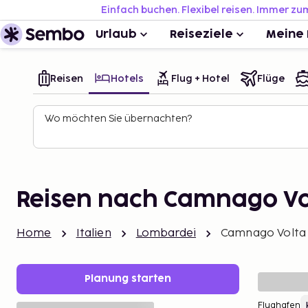
Einfach buchen. Flexibel reisen. Immer zu
Urlaub
Reiseziele
Meine 
Reisen
Hotels
Flug + Hotel
Flüge
Wo möchten Sie übernachten?
Reisen nach Camnago Vo
Home
Italien
Lombardei
Camnago Volta
Planung starten
Flughafen