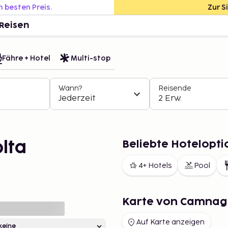
m besten Preis.
Zur S
Reisen
Fähre + Hotel
Multi-stop
Wann?
Reisende
Jederzeit
2 Erw.
Beliebte Hotelopt
lta
4+ Hotels
Pool
Karte von Camnag
Auf Karte anzeigen