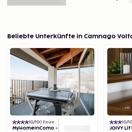
Beliebte Unterkünfte in Camnago Volt
10
/10
(
1
Bewertungen
)
10
/1
MyHomeInComo -
JOIVY Li