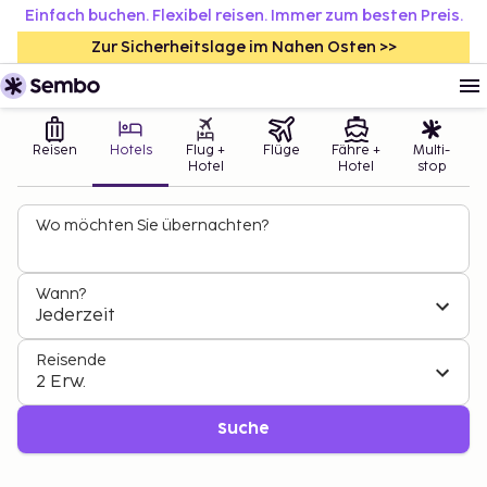
Einfach buchen. Flexibel reisen. Immer zum besten Preis.
Zur Sicherheitslage im Nahen Osten >>
Reisen
Hotels
Flug +
Flüge
Fähre +
Multi-
Hotel
Hotel
stop
Wo möchten Sie übernachten?
Wann?
Jederzeit
Reisende
2 Erw.
Suche